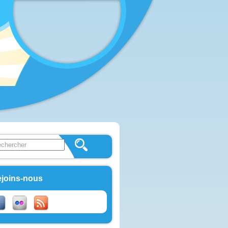
 this site
ulaire de recherche
joins-nous