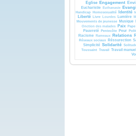
et vo
Engagement
Eglise
Envi
voix d
Evangi
Eucharistie
Euthanasie
« Cel
Identité
Handicap
Homosexualité
I
aimé
Liberté
Lumière
Livre
Lourdes
M
en qu
Musique
Mouvements de jeunesse
écout
Paix
Quan
Onction des malades
Pape
les d
Pauvreté
Peur
Pentecôte
Poli
contr
Relations
Racisme
R
Rameaux
et fu
Réssurection
S
Réseaux sociaux
crain
Solidarité
Simplicité
Solitud
Jésu
Travail manue
Toussaint
Travail
touch
Vo
« Re
sans 
Leva
ils n
sinon
En d
mont
Jésus
« Ne 
pers
avant
soit 
morts
– A
de D