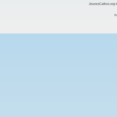
JeunesCathos.org le
Pa