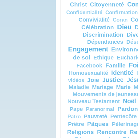
Christ
Citoyenneté
Com
le pain des
et de le jet
Confidentialité
Confirmation
chiens. »
Elle reprit
Co
Convivialité
Coran
« Oui, Seig
mais justem
Dieu
Célébration
D
chiens man
Discrimination
Dive
qui tombent
leurs maîtr
Dépendances
Dés
Jésus rép
« Femme, gr
Engagement
Environn
que tout se
comme tu l
de soi
Euchari
Ethique
Et, à l’heur
Fo
guérie.
Famille
Facebook
Identité
Homosexualité
– Acclam
de Dieu.
Joie
Justice
Jés
vidéos
Mariage
Marie
Maladie
M
Mouvements de jeuness
Noël
Nouveau Testament
Pardon
Pape
Paranormal
Pauvreté
Pentecôte
Patro
Pâques
Prêtre
Pèlerinag
Religions
Rencontre
Re