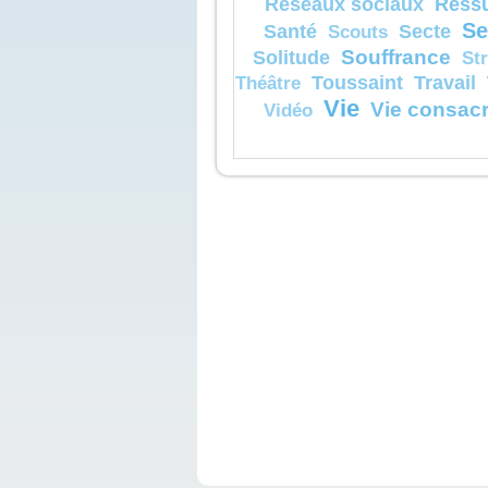
Réssu
Réseaux sociaux
Se
Santé
Secte
Scouts
Souffrance
Solitude
St
Toussaint
Travail
Théâtre
Vie
Vie consac
Vidéo