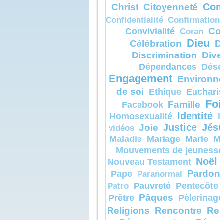
Christ
Citoyenneté
Com
voix disait :
« Celui-ci 
Confidentialité
Confirmation
aimé,
en qui je t
Co
Convivialité
Coran
écoutez-le 
Dieu
Quand ils 
Célébration
D
les discipl
Discrimination
Dive
contre terr
et furent s
Dépendances
Dés
crainte.
Jésus s’ap
Engagement
Environn
toucha et le
« Relevez-
de soi
Euchari
Ethique
sans craint
Fo
Famille
Levant les
Facebook
ils ne vire
Identité
Homosexualité
sinon lui, 
En descen
Joie
Justice
Jés
vidéos
montagne,
Jésus leur 
Mariage
Marie
Maladie
M
« Ne parlez
Mouvements de jeuness
personne,
avant que 
Noël
Nouveau Testament
soit ressus
morts. »
Pardon
Pape
Paranormal
Pauvreté
Pentecôte
Patro
– Acclam
de Dieu.
Pâques
Prêtre
Pèlerinag
Religions
Rencontre
Re