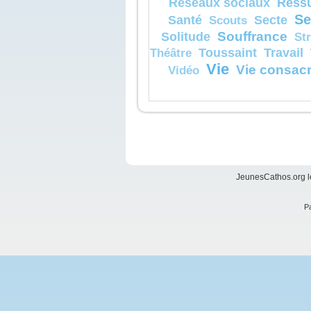
Réssu
Réseaux sociaux
Se
Santé
Secte
Scouts
Souffrance
Solitude
St
Toussaint
Travail
Théâtre
Vie
Vie consac
Vidéo
JeunesCathos.org le
Pa