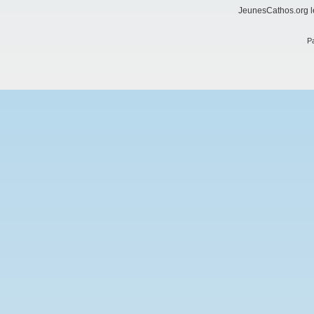
JeunesCathos.org le
Pa