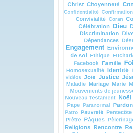
Christ
Citoyenneté
Com
et il sortit d
À l’heure m
Confidentialité
Confirmation
guéri.
Alors les 
Co
Convivialité
Coran
s’approchè
et lui diren
Dieu
Célébration
D
« Pour quel
Discrimination
Dive
que nous,
nous n’avo
Dépendances
Dés
l’expulser 
Jésus leu
Engagement
Environn
« En raiso
foi.
de soi
Euchari
Ethique
Amen, je vo
Fo
si vous ave
Famille
Facebook
gros comm
Identité
Homosexualité
moutarde,
vous direz
Joie
Justice
Jés
vidéos
“Transporte
là-bas”,
Mariage
Marie
Maladie
M
et elle se t
Mouvements de jeuness
rien ne vo
impossible
Noël
Nouveau Testament
– Acclam
Pardon
Pape
Paranormal
de Dieu.
Pauvreté
Pentecôte
Patro
Pâques
Prêtre
Pèlerinag
Religions
Rencontre
Re