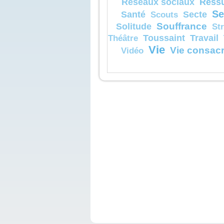
Réssu
Réseaux sociaux
Se
Santé
Secte
Scouts
Souffrance
Solitude
St
Toussaint
Travail
Théâtre
Vie
Vie consac
Vidéo