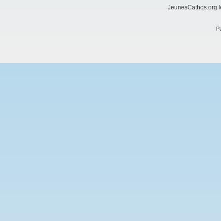
JeunesCathos.org le
Pa