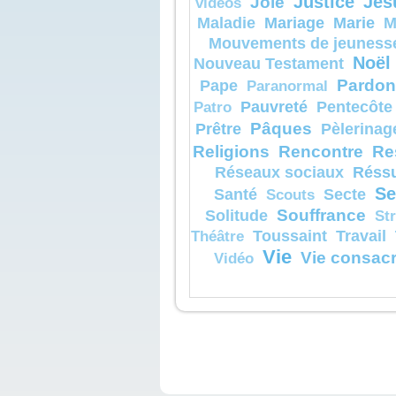
Joie
Justice
Jés
vidéos
Mariage
Marie
Maladie
M
Mouvements de jeuness
Noël
Nouveau Testament
Pardon
Pape
Paranormal
Pauvreté
Pentecôte
Patro
Pâques
Prêtre
Pèlerinag
Religions
Rencontre
Re
Réssu
Réseaux sociaux
Se
Santé
Secte
Scouts
Souffrance
Solitude
St
Toussaint
Travail
Théâtre
Vie
Vie consac
Vidéo