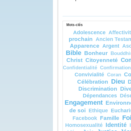
selon sa c
Amen, je v
parmi ceux 
certains ne
mort
Mots-clés
avant d’avo
Adolescence
Affectivi
l’homme
venir dans
prochain
Ancien Testa
Apparence
– Acclam
Argent
As
de Dieu.
Bible
Bonheur
Bouddhi
Christ
Citoyenneté
Com
Confidentialité
Confirmation
Co
Convivialité
Coran
Dieu
Célébration
D
Discrimination
Dive
Dépendances
Dés
Engagement
Environn
de soi
Euchari
Ethique
Fo
Famille
Facebook
Identité
Homosexualité