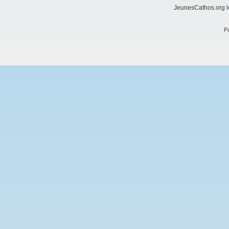
JeunesCathos.org le
Pa