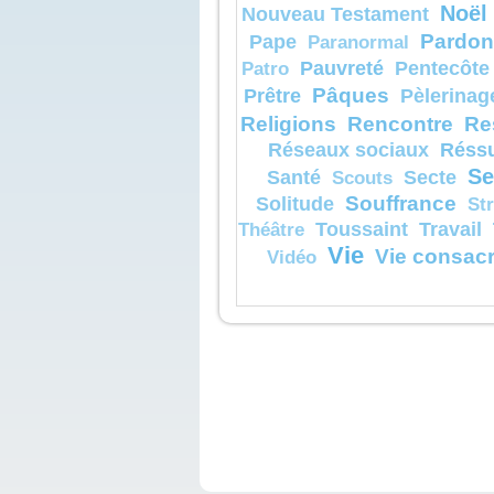
Noël
Nouveau Testament
Pardon
Pape
Paranormal
Pauvreté
Pentecôte
Patro
Pâques
Prêtre
Pèlerinag
Religions
Rencontre
Re
Réssu
Réseaux sociaux
Se
Santé
Secte
Scouts
Souffrance
Solitude
St
Toussaint
Travail
Théâtre
Vie
Vie consac
Vidéo