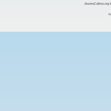
JeunesCathos.org le
Pa