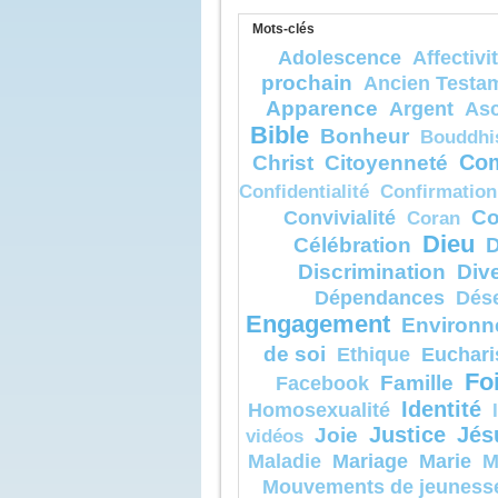
là aussi se
Si quelqu’
Mots-clés
mon Père l
Adolescence
Affectivi
– Acclamo
prochain
Ancien Testa
Dieu.
Apparence
Argent
As
Bible
Bonheur
Bouddhi
Christ
Citoyenneté
Com
Confidentialité
Confirmation
Co
Convivialité
Coran
Dieu
Célébration
D
Discrimination
Dive
Dépendances
Dés
Engagement
Environn
de soi
Euchari
Ethique
Fo
Famille
Facebook
Identité
Homosexualité
Joie
Justice
Jés
vidéos
Mariage
Marie
Maladie
M
Mouvements de jeuness