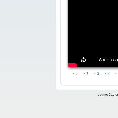
Pages
1
2
3
4
JeunesCathos.