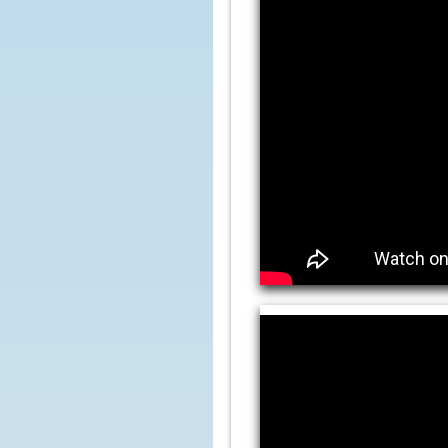
aimé
en qu
écout
Quan
les d
contr
et fu
crain
Jésu
touch
« Re
sans 
Leva
ils n
sinon
En d
mont
Jésus
« Ne 
pers
avant
soit 
morts
– A
de D