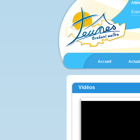
Allél
Évan
selon
En 
Jésus
Jacqu
et il
une 
Il fu
son v
comme
et se
Accueil
Actual
comm
Voic
Moïse
qui s
Pierr
dit à
Vidéos
« Sei
nous 
Si tu
je va
une p
et un
Il pa
lors
les c
et vo
voix d
« Cel