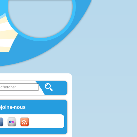
 this site
ulaire de recherche
joins-nous