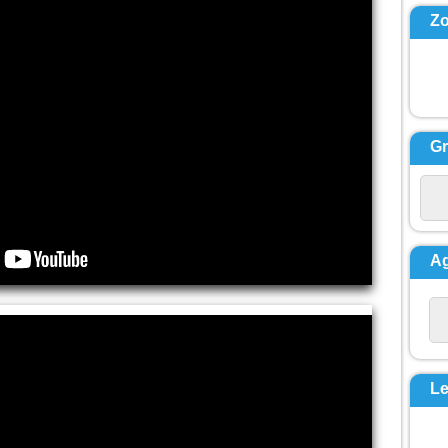
,
Z
i je trouve ma joie :
ez-le ! »
d ils entendirent cela,
isciples tombèrent face
e terre
rent saisis d’une grande
te.
s s’approcha, les
a et leur dit :
G
levez-vous et soyez
crainte ! »
nt les yeux,
e virent plus personne,
 lui, Jésus, seul.
escendant de la
agne,
 leur donna cet ordre :
parlez de cette vision à
A
onne,
 que le Fils de l’homme
ressuscité d’entre les
. »
cclamons la Parole
ieu.
Le