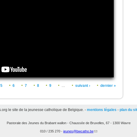
5
6
7
8
9
…
suivant ›
dernier »
org le site de la jeunesse catholique de Belgique. -
mentions légales
-
plan du si
Pastorale des Jeunes du Brabant wallon - Chaussée de Bruxelles, 67 - 1300 Wavre
010 / 235 270 -
jeunes@bwcatho.be