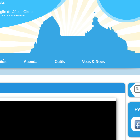
uia.
gile de Jésus Christ
 saint Matthieu
ce temps-là,
 prit avec lui Pierre,
es et Jean son frère,
 les emmena à l’écart, sur
haute montagne.
t transfiguré devant eux ;
isage devint brillant
 le soleil,
s vêtements, blancs
ités
Agenda
Outils
Vous & Nous
e la lumière.
i que leur apparurent
 et Élie,
’entretenaient avec lui.
e alors prit la parole et
 Jésus :
Search
gneur, il est bon que
Form
soyons ici !
 le veux,
is dresser ici trois tentes,
our toi, une pour Moïse,
Re
e pour Élie. »
rlait encore,
qu’une nuée lumineuse
ouvrit de son ombre,
ici que, de la nuée, une
isait :
ui-ci est mon Fils bien-