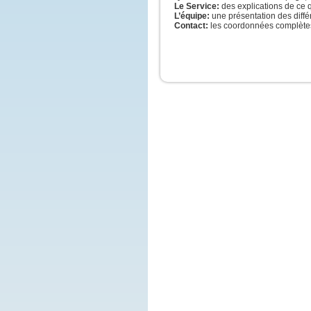
Jésu
Le Service:
des explications de ce 
et il 
L’équipe:
une présentation des diff
À l’h
Contact:
les coordonnées complètes
guéri
Alor
s’ap
et lui
« Pou
que 
nous
l’exp
Jésu
« En 
foi.
Amen,
si vo
gros
mout
vous 
“Tran
là-ba
et el
rien 
impos
– A
de D