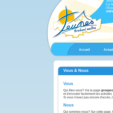
il a 
l’Éva
Allél
Évan
selon
En ce
un h
Jésu
et t
il di
« Sei
Accueil
Actual
mon f
Il es
et il
Souve
et, s
Je l
Vous & Nous
disci
mais 
guéri
Pren
Vous
dit :
« Gén
Qui êtes-vous? Via la page
groupes
dévo
et d'encoder facilement les activités.
comb
Si vous n'avez pas encore d'accès, 
reste
Comb
Nous
vous
Amen
Qui sommes-nous? Sur cette page, tu 