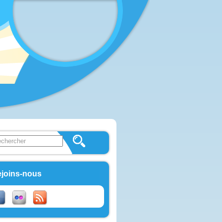
 this site
ulaire de recherche
joins-nous