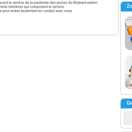
s menaça le démon,
qu'est le service de la pastorale des jeunes du Brabant wallon
sortit de lui.
Z
érents membres qui composent le service
eure même, l’enfant fut
 pour entrer facilement en contact avec nous
.
s les disciples
prochèrent de Jésus
 dirent en particulier :
r quelle raison est-ce
nous,
 n’avons pas réussi à
ulser ? »
s leur répond :
raison de votre peu de
 je vous le dis :
us avez de la foi
 comme une graine de
arde,
direz à cette montagne :
sporte-toi d’ici jusque
s”,
le se transportera ;
ne vous sera
sible. »
G
cclamons la Parole
ieu.