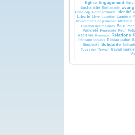
et vo
Engagement
Eglise
Envi
voix d
Evangi
Eucharistie
Euthanasie
« Cel
Identité
Handicap
Homosexualité
I
aimé
Liberté
Lumière
Livre
Lourdes
M
en qu
Musique
Mouvements de jeunesse
écout
Paix
Quan
Onction des malades
Pape
les d
Pauvreté
Peur
Pentecôte
Poli
contr
Relations
Racisme
R
Rameaux
et fu
Réssurection
S
Réseaux sociaux
crain
Solidarité
Simplicité
Solitud
Jésu
Travail manue
Toussaint
Travail
touch
Vo
« Re
sans 
Leva
ils n
sinon
En d
mont
Jésus
« Ne 
pers
avant
soit 
morts
– A
de D