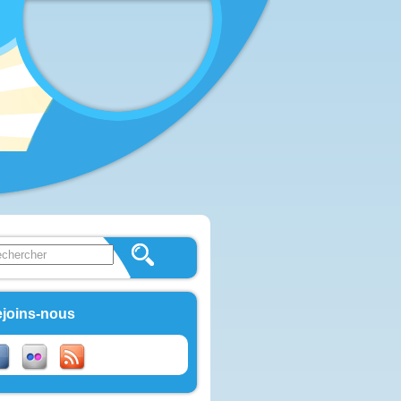
 this site
ulaire de recherche
joins-nous