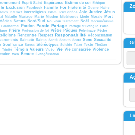
ici que, de la nuée, une
Espérance
ronnement
Esprit-Saint
Estime de soi
Ethique
isait :
Z
le
Foi
Exclusion
Famille
Fraternité
Facebook
Guerre
Haine
ui-ci est mon Fils bien-
Justice
Jésus
Interreligieux
Joie
doles
Internet
Islam
Jeux vidéos
,
Mariage
Marie
Morale
Mort
al
Maladie
Mission
Miséricorde
Mode
i je trouve ma joie :
Noël
Médias
Nature
Nord/Sud
Nouveau Testament
Oecuménisme
ez-le ! »
Parole
Partage
Pardon
d ils entendirent cela,
Paranormal
Partage d’Evangile
Patro
Prière
isciples tombèrent face
Prêtre
Pâques
tique
Profession de foi
Pèlerinage
Péché
e terre
Responsabilité
eligions
Rencontre
Respect
Réconciliation
rent saisis d’une grande
Sens
acrements
Sainteté
Saints
Sexualité
Santé
Scouts
Secte
G
te.
Stéréotypes
Souffrance
Texte
e
Stress
Suicide
Taizé
Théâtre
s s’approcha, les
Vie
Témoin
Valeurs
l
Vie consacrée
Violence
Trinité
Vidéo
a et leur dit :
Écoute
cation
Web
Évangélisation
levez-vous et soyez
crainte ! »
nt les yeux,
e virent plus personne,
 lui, Jésus, seul.
A
escendant de la
agne,
 leur donna cet ordre :
parlez de cette vision à
onne,
 que le Fils de l’homme
ressuscité d’entre les
. »
cclamons la Parole
Le
ieu.