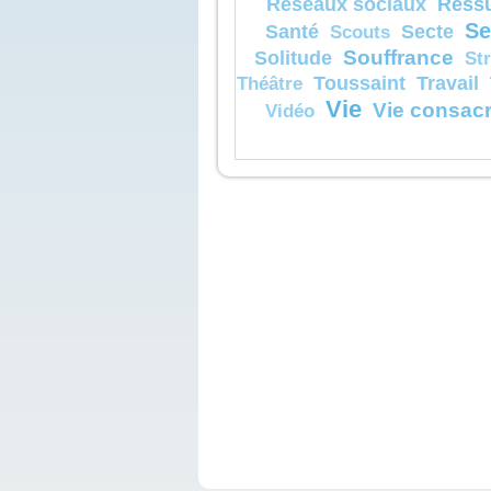
Réssu
Réseaux sociaux
Se
Santé
Secte
Scouts
Souffrance
Solitude
St
Toussaint
Travail
Théâtre
Vie
Vie consac
Vidéo