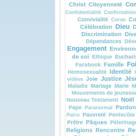
Christ
Citoyenneté
Com
et il sortit d
À l’heure m
Confidentialité
Confirmation
guéri.
Alors les 
Co
Convivialité
Coran
s’approchè
et lui diren
Dieu
Célébration
D
« Pour quel
Discrimination
Dive
que nous,
nous n’avo
Dépendances
Dés
l’expulser 
Jésus leu
Engagement
Environn
« En raiso
foi.
de soi
Euchari
Ethique
Amen, je vo
Fo
si vous ave
Famille
Facebook
gros comm
Identité
Homosexualité
moutarde,
vous direz
Joie
Justice
Jés
vidéos
“Transporte
là-bas”,
Mariage
Marie
Maladie
M
et elle se t
Mouvements de jeuness
rien ne vo
impossible
Noël
Nouveau Testament
– Acclam
Pardon
Pape
Paranormal
de Dieu.
Pauvreté
Pentecôte
Patro
Pâques
Prêtre
Pèlerinag
Religions
Rencontre
Re