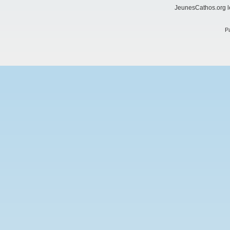
JeunesCathos.org le
Pa