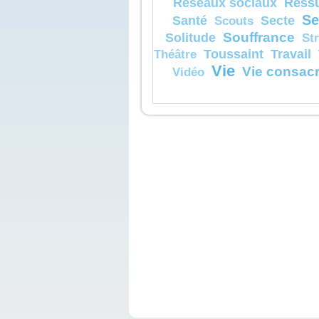
Réssu
Réseaux sociaux
Se
Santé
Secte
Scouts
Souffrance
Solitude
St
Toussaint
Travail
Théâtre
Vie
Vie consac
Vidéo