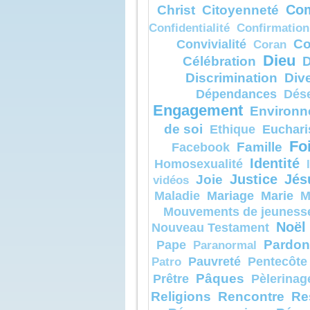
selon sa c
Christ
Citoyenneté
Com
Confidentialité
Confirmation
Amen, je v
parmi ceux 
Co
Convivialité
Coran
certains ne
mort
Dieu
Célébration
D
avant d’avo
Discrimination
Dive
l’homme
venir dans
Dépendances
Dés
– Acclam
Engagement
Environn
de Dieu.
de soi
Euchari
Ethique
Fo
Famille
Facebook
Identité
Homosexualité
Joie
Justice
Jés
vidéos
Mariage
Marie
Maladie
M
Mouvements de jeuness
Noël
Nouveau Testament
Pardon
Pape
Paranormal
Pauvreté
Pentecôte
Patro
Pâques
Prêtre
Pèlerinag
Religions
Rencontre
Re