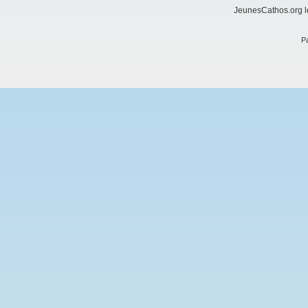
JeunesCathos.org le
Pa