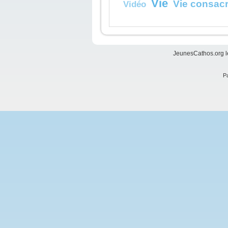
Vie
Vie consac
Vidéo
JeunesCathos.org le
Pa