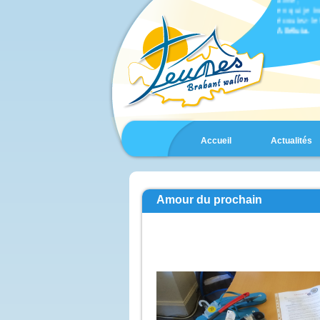
en qui je t
écoutez-le 
Alléluia.
Évangile d
selon saint
En ce t
Jésus prit 
Jacques et
et il les e
une haute
Il fut tran
son visage 
Accueil
Actualités
comme le s
et ses vêt
comme la l
Voici que 
Moïse et Él
qui s’entre
Amour du prochain
Pierre alor
dit à Jésus 
« Seigneur,
nous soyons
Si tu le veu
je vais dres
une pour t
et une pour
Il parlait 
lorsqu’une
les couvrit
et voici qu