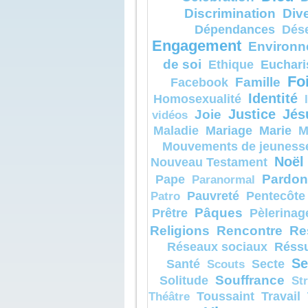
Discrimination
Dive
Dépendances
Dés
Engagement
Environn
de soi
Euchari
Ethique
Fo
Famille
Facebook
Identité
Homosexualité
Joie
Justice
Jés
vidéos
Mariage
Marie
Maladie
M
Mouvements de jeuness
Noël
Nouveau Testament
Pardon
Pape
Paranormal
Pauvreté
Pentecôte
Patro
Pâques
Prêtre
Pèlerinag
Religions
Rencontre
Re
Réssu
Réseaux sociaux
Se
Santé
Secte
Scouts
Souffrance
Solitude
St
Toussaint
Travail
Théâtre