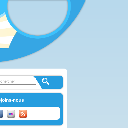
 this site
ulaire de recherche
joins-nous