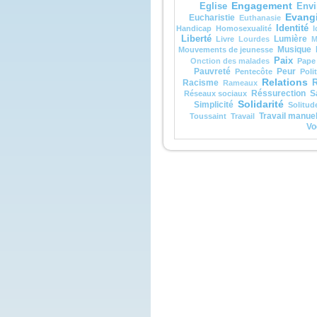
alors
Engagement
Eglise
Envi
selon
Evangi
Eucharistie
Euthanasie
Identité
Handicap
Homosexualité
I
Amen
Liberté
Lumière
Livre
Lourdes
M
parmi
Musique
Mouvements de jeunesse
certa
Paix
mort
Onction des malades
Pape
avant
Pauvreté
Peur
Pentecôte
Poli
l’ho
Relations
Racisme
R
Rameaux
veni
Réssurection
S
Réseaux sociaux
Solidarité
Simplicité
Solitud
– A
Travail manue
Toussaint
Travail
de D
Vo