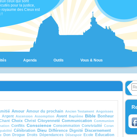
cutés pour la justice,
le royaume des Cieux est
 !
uia.
gile de Jésus Christ
 saint Matthieu
 temps-là,
s disait à ses
ples :
 quelqu’un veut marcher
suite,
ités
Agenda
Outils
Vous & Nous
 renonce à lui-même,
 prenne sa croix
’il me suive.
celui qui veut sauver
e
rdra,
Search
qui perd sa vie à cause
Form
oi
ouvera.
 avantage, en effet, un
e aura-t-il
Re
ner le monde entier,
Amour
mitié
Amour du prochain
Ancien Testament
Angoisses
est au prix de sa vie ?
Bible
e pourra-t-il donner en
Argent
Avent
Bonheur
Ascension
Assomption
Baptême
nge de sa vie ?
Choix
Communication
Chant
Christ
Citoyenneté
Communion
le Fils de l’homme va
Conscience
Conflits
Consommation
Convivialité
mation
Coran
r avec ses anges
Dieu
Discernement
Célébration
Différence
Dignité
pabilité
la gloire de son Père ;
Don
Drogue
Droits
Dépendances
Ecole
Education
e
Désespoir