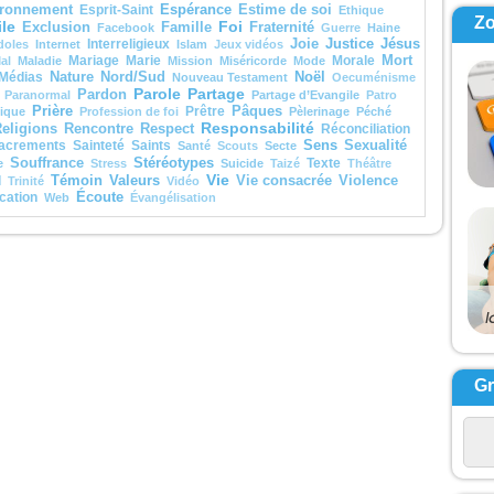
 il rendra à chacun
Espérance
ronnement
Esprit-Saint
Estime de soi
Ethique
 sa conduite.
Z
le
Foi
Exclusion
Famille
Fraternité
Facebook
Guerre
Haine
Justice
Jésus
Interreligieux
Joie
doles
Internet
Islam
Jeux vidéos
, je vous le dis :
Mariage
Marie
Morale
Mort
al
Maladie
Mission
Miséricorde
Mode
 ceux qui sont ici,
Noël
Médias
Nature
Nord/Sud
Nouveau Testament
Oecuménisme
ins ne connaîtront pas la
Parole
Partage
Pardon
Paranormal
Partage d’Evangile
Patro
Prière
 d’avoir vu le Fils de
Prêtre
Pâques
tique
Profession de foi
Pèlerinage
Péché
mme
Responsabilité
eligions
Rencontre
Respect
Réconciliation
r dans son Règne. »
Sens
acrements
Sainteté
Saints
Sexualité
Santé
Scouts
Secte
Stéréotypes
Souffrance
Texte
e
Stress
Suicide
Taizé
Théâtre
cclamons la Parole
Vie
Témoin
Valeurs
l
Vie consacrée
Violence
Trinité
Vidéo
ieu.
Écoute
cation
Web
Évangélisation
G