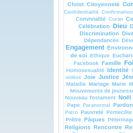
Christ
Citoyenneté
Com
voix disait :
« Celui-ci 
Confidentialité
Confirmation
aimé,
en qui je t
Co
Convivialité
Coran
écoutez-le 
Quand ils 
Dieu
Célébration
D
les discipl
Discrimination
Dive
contre terr
et furent s
Dépendances
Dés
crainte.
Jésus s’ap
Engagement
Environn
toucha et le
« Relevez-
de soi
Euchari
Ethique
sans craint
Fo
Levant les
Famille
Facebook
ils ne vire
Identité
Homosexualité
sinon lui, 
En descen
Joie
Justice
Jés
vidéos
montagne,
Jésus leur 
Mariage
Marie
Maladie
M
« Ne parlez
Mouvements de jeuness
personne,
avant que 
Noël
Nouveau Testament
soit ressus
morts. »
Pardon
Pape
Paranormal
Pauvreté
Pentecôte
– Acclam
Patro
de Dieu.
Pâques
Prêtre
Pèlerinag
Religions
Rencontre
Re