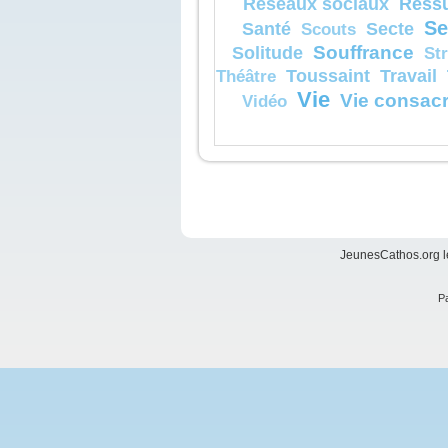
Réssu
Réseaux sociaux
Se
Santé
Secte
Scouts
Souffrance
Solitude
St
Toussaint
Travail
Théâtre
Vie
Vie consac
Vidéo
JeunesCathos.org le
Pa