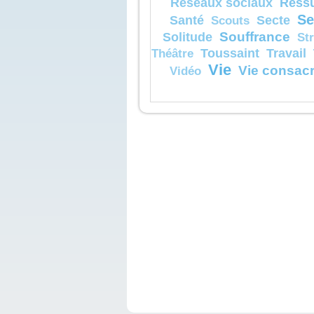
Réssu
Réseaux sociaux
Se
Santé
Secte
Scouts
Souffrance
Solitude
St
Toussaint
Travail
Théâtre
Vie
Vie consac
Vidéo