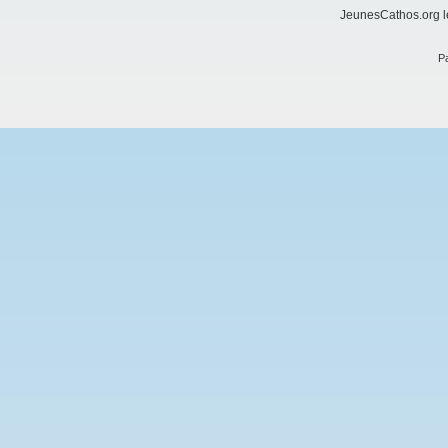
JeunesCathos.org le
Pa