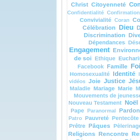
Christ
Citoyenneté
Com
selon sa c
Confidentialité
Confirmation
Amen, je v
parmi ceux 
Co
Convivialité
Coran
certains ne
Dieu
mort
Célébration
D
avant d’avo
Discrimination
Dive
l’homme
venir dans
Dépendances
Dés
Engagement
– Acclam
Environn
de Dieu.
de soi
Euchari
Ethique
Fo
Famille
Facebook
Identité
Homosexualité
Joie
Justice
Jés
vidéos
Mariage
Marie
Maladie
M
Mouvements de jeuness
Noël
Nouveau Testament
Pardon
Pape
Paranormal
Pauvreté
Pentecôte
Patro
Pâques
Prêtre
Pèlerinag
Religions
Rencontre
Re