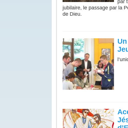
par 
jubilaire, le passage par la P
de Dieu.
Un 
Jeu
l’uni
Ac
Jé
d’