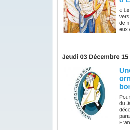
« Le
vers
de m
eux 
Jeudi 03 Décembre 15
Une
orn
bo
Pour
du J
déco
para
Fran