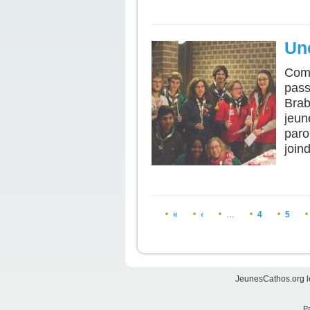
Un
Com
pass
Brab
jeun
paro
join
Pages
«
‹
…
4
5
JeunesCathos.org le
Pa