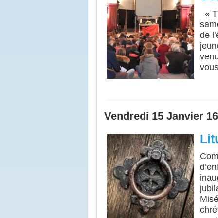
« Tu
samed
de l
jeun
venu
vous
Vendredi 15 Janvier 16
Lit
Comm
d’en
inau
jubil
Misé
chré