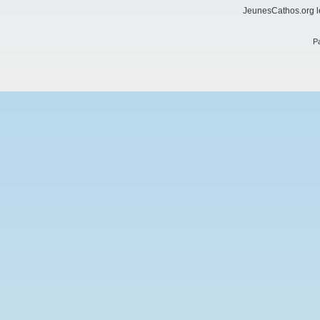
JeunesCathos.org le
Pa